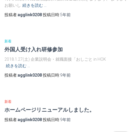
お願いし
続きを読む …
投稿者:
agglink0208
投稿日時:
5年
前
新着
外国人受け入れ研修参加
2018.1.27(土) 企業説明会・就職面接「おしごと in HOK
続きを読む …
投稿者:
agglink0208
投稿日時:
9年
前
新着
ホームページリニューアルしました。
投稿者:
agglink0208
投稿日時:
9年
前