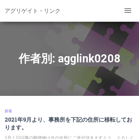
アグリゲイト・リンク
ナ
ビ
ゲ
ー
シ
ョ
ン
作者別:
agglink0208
を
切
り
替
え
新着
2021年9月より、事務所を下記の住所に移転してお
ります。
9月１日以降の郵便物は次の住所にご送付頂きますよう、 よろしく